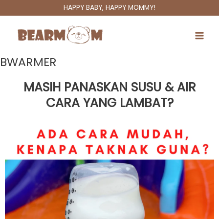
Skip
HAPPY BABY, HAPPY MOMMY!
to
Main
content
Men
BWARMER
MASIH PANASKAN SUSU & AIR
CARA YANG LAMBAT?