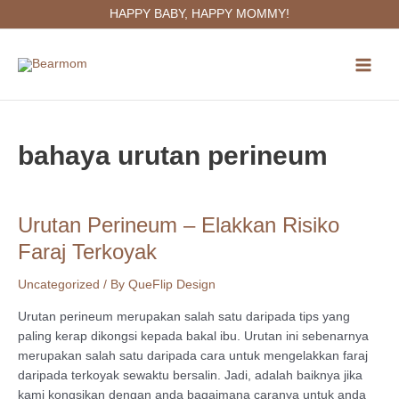
Skip
Urutan
HAPPY BABY, HAPPY MOMMY!
to
Perineum
Main
content
–
Elakkan
Menu
Risiko
Faraj
Terkoyak
bahaya urutan perineum
Urutan Perineum – Elakkan Risiko
Faraj Terkoyak
Uncategorized
/ By
QueFlip Design
Urutan perineum merupakan salah satu daripada tips yang
paling kerap dikongsi kepada bakal ibu. Urutan ini sebenarnya
merupakan salah satu daripada cara untuk mengelakkan faraj
daripada terkoyak sewaktu bersalin. Jadi, adalah baiknya jika
kami kongsikan dengan anda bagaimana caranya untuk anda